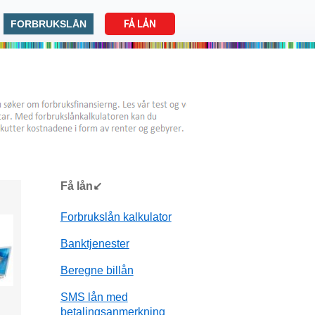
FORBRUKSLÅN
FÅ LÅN
Få lån↙
Forbrukslån kalkulator
Banktjenester
Beregne billån
SMS lån med
betalingsanmerkning