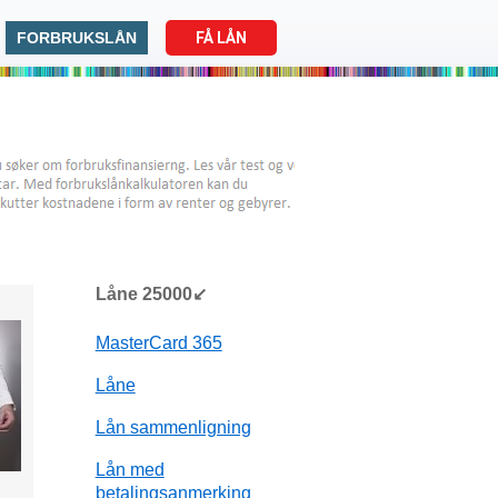
FORBRUKSLÅN
FÅ LÅN
Låne 25000↙
MasterCard 365
Låne
Lån sammenligning
Lån med
betalingsanmerking