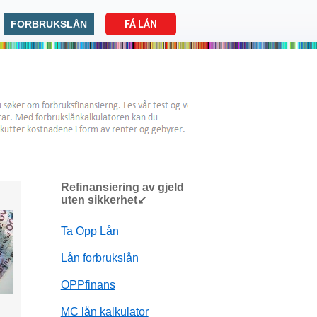
FORBRUKSLÅN
FÅ LÅN
Refinansiering av gjeld
uten sikkerhet↙
Ta Opp Lån
Lån forbrukslån
OPPfinans
MC lån kalkulator