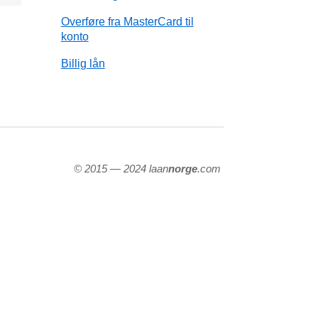
Overføre fra MasterCard til
konto
Billig lån
© 2015 — 2024 laan
norge
.com