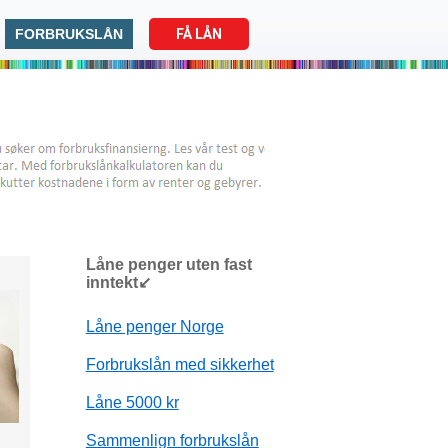
FORBRUKSLÅN
FÅ LÅN
Låne penger uten fast
inntekt↙
Låne penger Norge
Forbrukslån med sikkerhet
Låne 5000 kr
Sammenlign forbrukslån