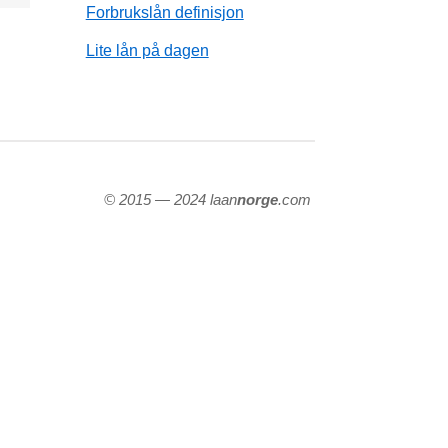
Forbrukslån definisjon
Lite lån på dagen
© 2015 — 2024 laan
norge
.com