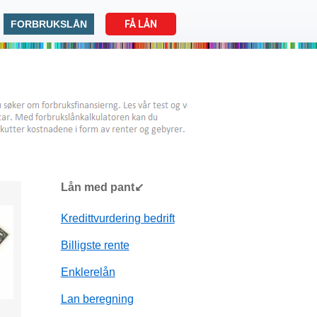
FORBRUKSLÅN
FÅ LÅN
Lån med pant↙
Kredittvurdering bedrift
Billigste rente
Enklerelån
Lan beregning