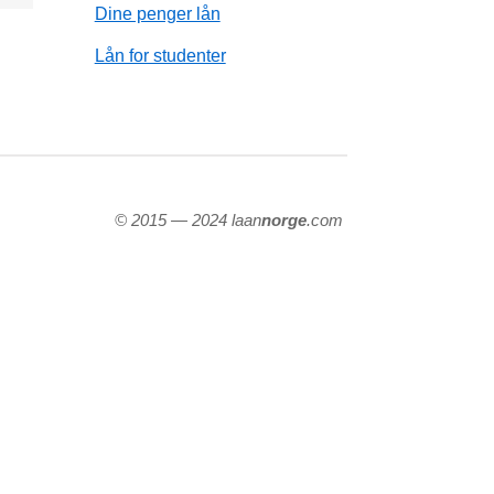
Dine penger lån
Lån for studenter
© 2015 — 2024 laan
norge
.com