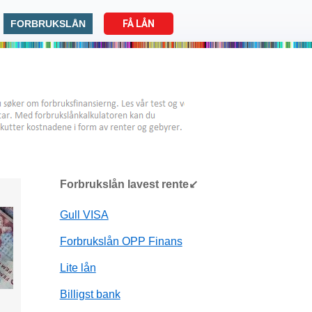
FORBRUKSLÅN
FÅ LÅN
Forbrukslån lavest rente↙
Gull VISA
Forbrukslån OPP Finans
Lite lån
Billigst bank