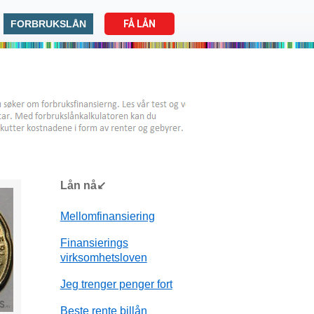
FORBRUKSLÅN
FÅ LÅN
Lån nå↙
Mellomfinansiering
Finansierings
virksomhetsloven
Jeg trenger penger fort
Beste rente billån