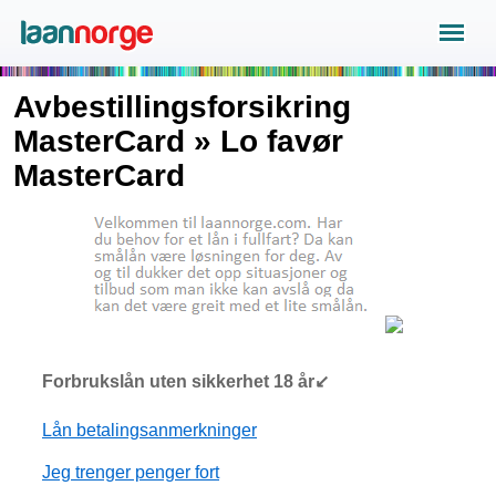
Avbestillingsforsikring
MasterCard » Lo favør
MasterCard
Forbrukslån uten sikkerhet 18 år↙
Lån betalingsanmerkninger
Jeg trenger penger fort