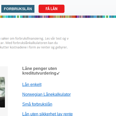
FORBRUKSLÅN
FÅ LÅN
Låne penger uten
kreditutvurdering↙
Lån enkelt
Norwegian Lånekalkulator
Små forbrukslån
Lån uten sikkerhet lav rente