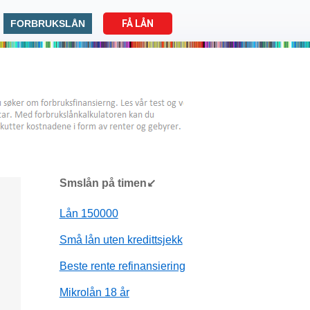
FORBRUKSLÅN
FÅ LÅN
Smslån på timen↙
Lån 150000
Små lån uten kredittsjekk
Beste rente refinansiering
Mikrolån 18 år