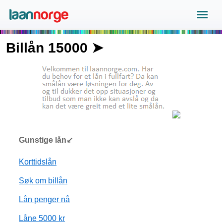
Billån 15000 ➤
Gunstige lån↙
Korttidslån
Søk om billån
Lån penger nå
Låne 5000 kr