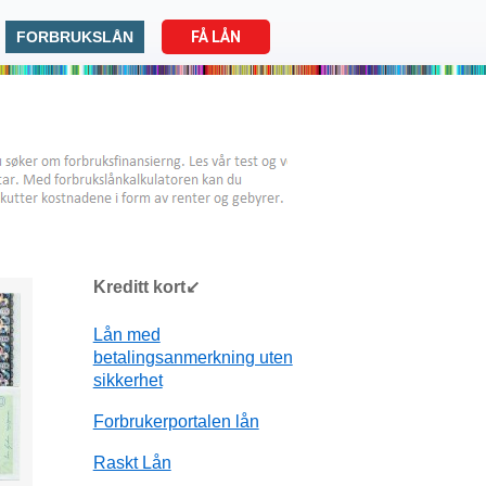
FORBRUKSLÅN
FÅ LÅN
Kreditt kort↙
Lån med
betalingsanmerkning uten
sikkerhet
Forbrukerportalen lån
Raskt Lån