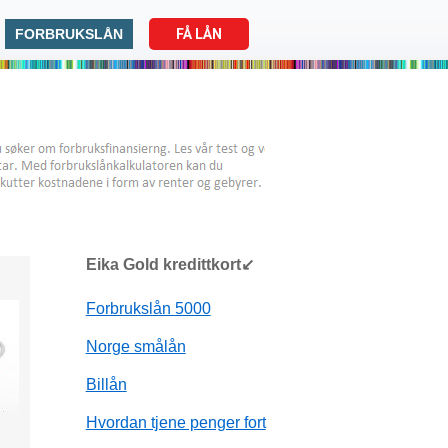
FORBRUKSLÅN
FÅ LÅN
Eika Gold kredittkort↙
Forbrukslån 5000
Norge smålån
Billån
Hvordan tjene penger fort