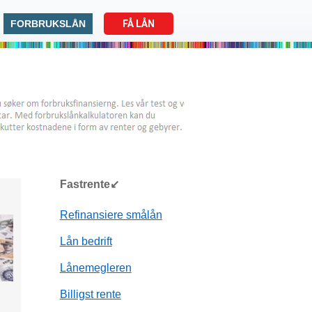
FORBRUKSLÅN
FÅ LÅN
Fastrente↙
Refinansiere smålån
Lån bedrift
Lånemegleren
Billigst rente