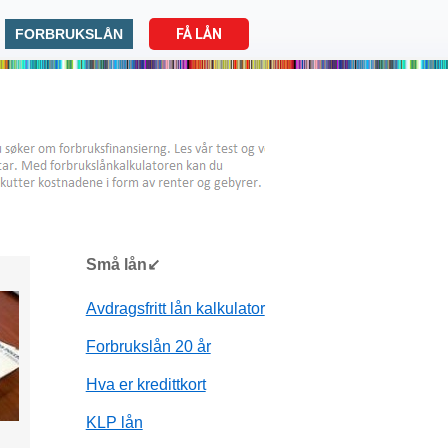
FORBRUKSLÅN
FÅ LÅN
Små lån↙
Avdragsfritt lån kalkulator
Forbrukslån 20 år
Hva er kredittkort
KLP lån