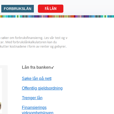
FORBRUKSLÅN
FÅ LÅN
Lån fra banken↙
Søke lån på nett
Offentlig gjeldsordning
Trenger lån
Finansierings
virksomhetsloven