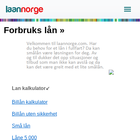
Forbruks lån »
Lan kalkulator↙
Billån kalkulator
Billån uten sikkerhet
Små lån
Låne 5 000