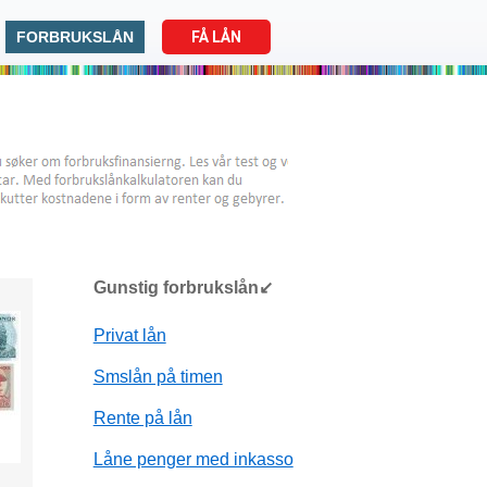
FORBRUKSLÅN
FÅ LÅN
Gunstig forbrukslån↙
Privat lån
Smslån på timen
Rente på lån
Låne penger med inkasso