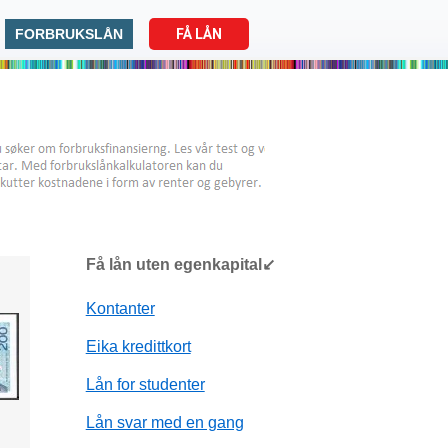
FORBRUKSLÅN
FÅ LÅN
Få lån uten egenkapital↙
Kontanter
Eika kredittkort
Lån for studenter
Lån svar med en gang