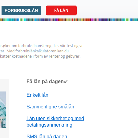
FORBRUKSLÅN
FÅ LÅN
Få lån på dagen↙
Enkelt lån
Sammenligne smålån
Lån uten sikkerhet og med
betalingsanmerkning
SMS lån på dagen