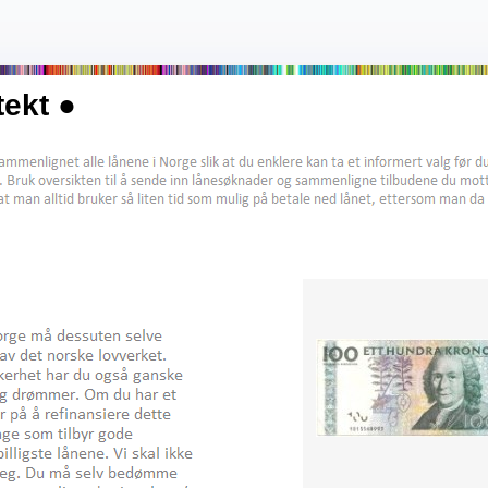
tekt ●