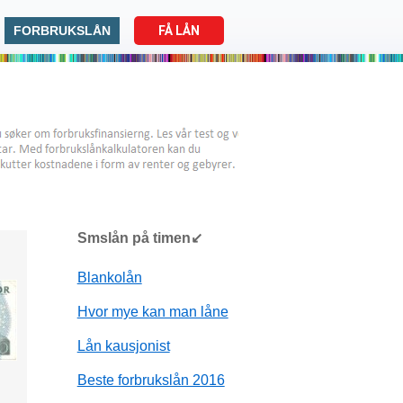
FORBRUKSLÅN
FÅ LÅN
Smslån på timen↙
Blankolån
Hvor mye kan man låne
Lån kausjonist
Beste forbrukslån 2016