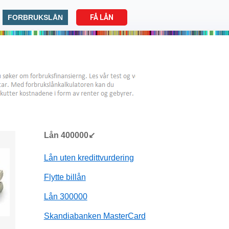
FORBRUKSLÅN
FÅ LÅN
Lån 400000↙
Lån uten kredittvurdering
Flytte billån
Lån 300000
Skandiabanken MasterCard