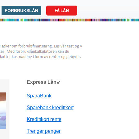
FORBRUKSLÅN
FÅ LÅN
Express Lån↙
SparaBank
Sparebank kredittkort
Kredittkort rente
Trenger penger