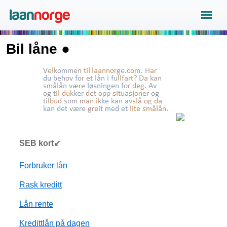
Bil låne ●
SEB kort↙
Forbruker lån
Rask kreditt
Lån rente
Kredittlån på dagen