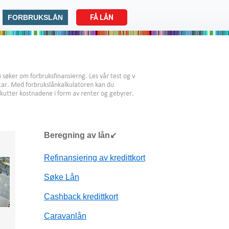
FORBRUKSLÅN
FÅ LÅN
Beregning av lån↙
Refinansiering av kredittkort
Søke Lån
Cashback kredittkort
Caravanlån