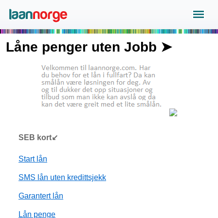
Låne penger uten Jobb ➤
SEB kort↙
Start lån
SMS lån uten kredittsjekk
Garantert lån
Lån penge