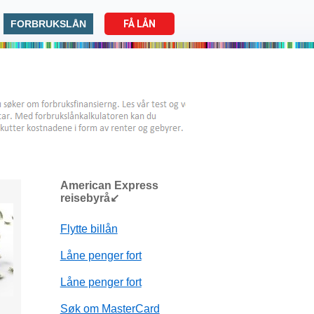
FORBRUKSLÅN
FÅ LÅN
American Express
reisebyrå↙
Flytte billån
Låne penger fort
Låne penger fort
Søk om MasterCard