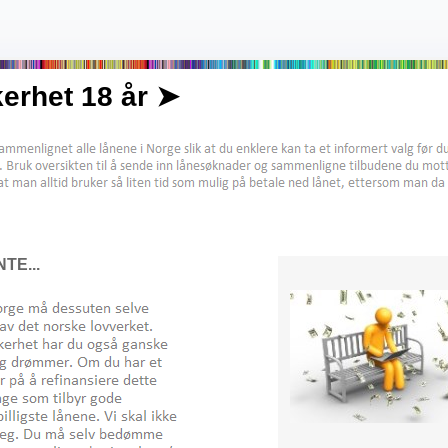
erhet 18 år ➤
TE...