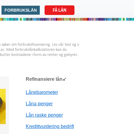
FORBRUKSLÅN
FÅ LÅN
Refinansiere lån↙
Lånebarometer
Låna penger
Lån raske penger
Kredittvurdering bedrift