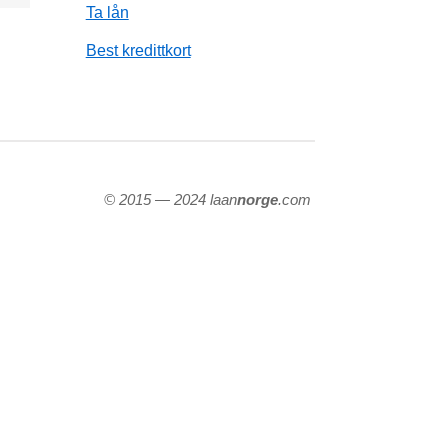
Ta lån
Best kredittkort
© 2015 — 2024 laan
norge
.com