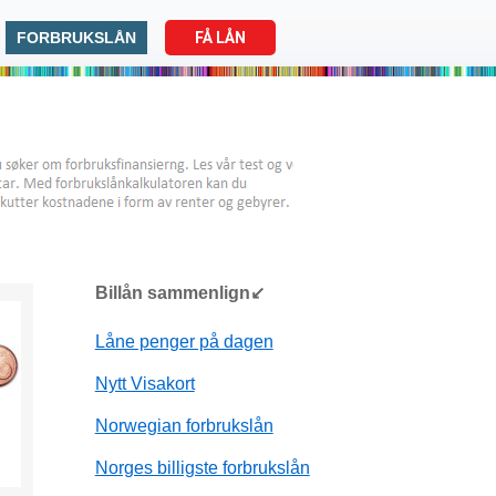
FORBRUKSLÅN
FÅ LÅN
Billån sammenlign↙
Låne penger på dagen
Nytt Visakort
Norwegian forbrukslån
Norges billigste forbrukslån