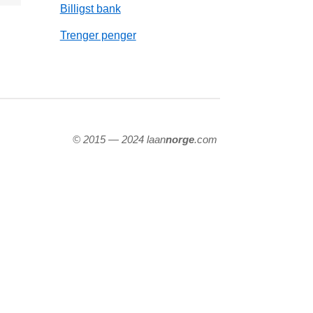
Billigst bank
Trenger penger
© 2015 — 2024 laan
norge
.com