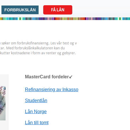
FORBRUKSLÅN
FÅ LÅN
MasterCard fordeler↙
Refinansiering av Inkasso
Studentlån
Lån Norge
Lån till tomt