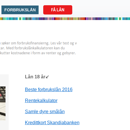
FORBRUKSLÅN
FÅ LÅN
Lån 18 år↙
Beste forbrukslån 2016
Rentekalkulator
Samle dyre smålån
Kredittkort Skandiabanken